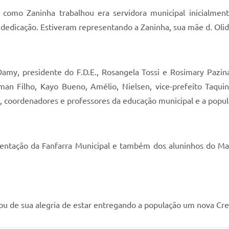
omo Zaninha trabalhou era servidora municipal inicialmen
edicação. Estiveram representando a Zaninha, sua mãe d. Olidia,
my, presidente do F.D.E., Rosangela Tossi e Rosimary Pazinat
an Filho, Kayo Bueno, Amélio, Nielsen, vice-prefeito Taquin
a, coordenadores e professores da educação municipal e a popu
entação da Fanfarra Municipal e também dos aluninhos do Mate
tou de sua alegria de estar entregando a população um nova Cr