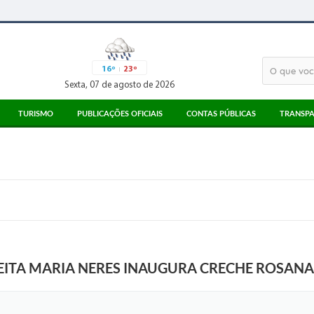
16º
23º
Sexta, 07 de agosto de 2026
TURISMO
PUBLICAÇÕES OFICIAIS
CONTAS PÚBLICAS
TRANSPA
ATRATIVOS TURÍSTICOS
ATAS
3° SETOR
MEIOS DE ALIMENTAÇÃO
EDITAIS
PARECERES TCESP
MEIOS DE HOSPEDAGEM
LICITAÇÕES
RECIBOS TCE
PONTO DE INFORMAÇÃO AO TURISTA
CORONAVÍRUS
LEGISLAÇÃO
DIÁRIO OFICIAL
EITA MARIA NERES INAUGURA CRECHE ROSAN