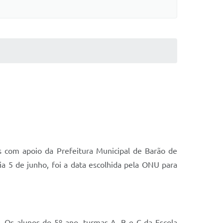
 com apoio da Prefeitura Municipal de Barão de
 5 de junho, foi a data escolhida pela ONU para
. Os alunos do 5º ano, turmas A, B e C da Escola