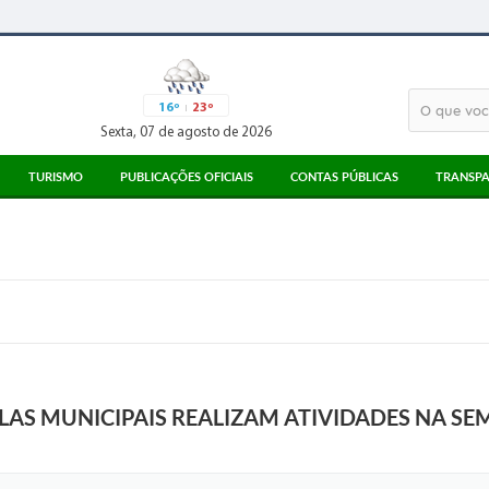
16º
23º
Sexta, 07 de agosto de 2026
TURISMO
PUBLICAÇÕES OFICIAIS
CONTAS PÚBLICAS
TRANSPA
ATRATIVOS TURÍSTICOS
ATAS
3° SETOR
MEIOS DE ALIMENTAÇÃO
EDITAIS
PARECERES TCESP
MEIOS DE HOSPEDAGEM
LICITAÇÕES
RECIBOS TCE
PONTO DE INFORMAÇÃO AO TURISTA
CORONAVÍRUS
LEGISLAÇÃO
DIÁRIO OFICIAL
LAS MUNICIPAIS REALIZAM ATIVIDADES NA S