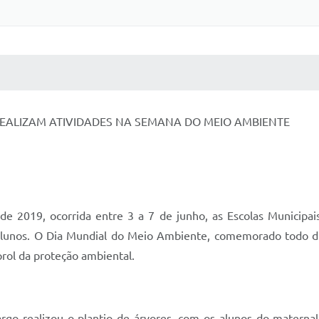
 MÍDIAS
RECEBA NOTÍCIAS
REALIZAM ATIVIDADES NA SEMANA DO MEIO AMBIENTE
019, ocorrida entre 3 a 7 de junho, as Escolas Municipais
 alunos. O Dia Mundial do Meio Ambiente, comemorado todo dia
prol da proteção ambiental.
go realizou o plantio de árvores, com os alunos do maternal