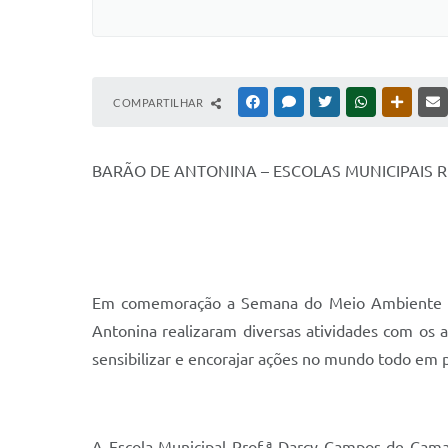
COMPARTILHAR
FACEBOOK
MESSENGER
TWITTER
WHATSAPP
OUTRAS
BARÃO DE ANTONINA – ESCOLAS MUNICIPAIS 
Em comemoração a Semana do Meio Ambiente de 2
Antonina realizaram diversas atividades com os
sensibilizar e encorajar ações no mundo todo em 
A Escola Municipal Prof.ª Darcy Campos de Camar