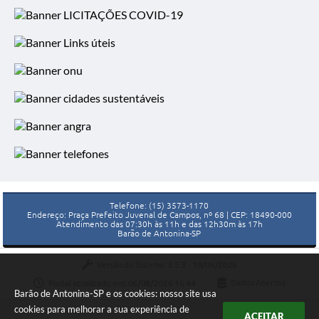
DESPACHO RECOMENDAÇÃO
SEI/MPSP - 14174464
01 JAN 2024
Logradouros de Barão de
Antonina e CEP atualizado
02 OUT 2023
BARÃO DE ANTONINA - Veja a
Telefone: (15) 3573-1170
Endereço: Praça Prefeito Juvenal de Campos, nº 68 | CEP: 18490-000
classificação da eleição dos (das)
Atendimento das 07:30h às 11h e das 12h30m às 17h
candidatos (as) ao Conselho
Barão de Antonina-SP
Tutelar
Versão do Sistema:
3.5.3 - 19/06/2026
Portal atualizado em:
06/08/2026 16:44
Dados Abertos
14 MAR 2023
Barão de Antonina-SP e os cookies: nosso site usa
BARÃO DE ANTONINA -
cookies para melhorar a sua experiência de
ACEITAR