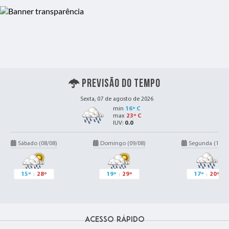
19 FEV 2025
VACINA FEBRE AMARELA
18 FEV 2025
Previsão do Tempo
Curso: Inclusão Digital no Campo -
Informática
Sexta, 07 de agosto de 2026
min
16º C
max
23º C
IUV:
0.0
Sábado (08/08)
Domingo (09/08)
Segunda (10/0
14 NOV 2024
Seletiva de escolha do Baile da
Rainha 2025 - Barão Fest 2025
15º
28º
19º
29º
17º
20º
Acesso Rápido
19 SET 2024