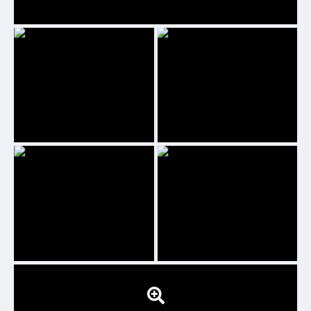
09 JUN 2025
EJA - Educação de Jovens e
Adultos - Ensino Fundamental e
Médio
23 MAI 2025
Semana do MEI
15 MAI 2025
1ª Conferência Municipal dos
Direitos da Pessoa ldosa!