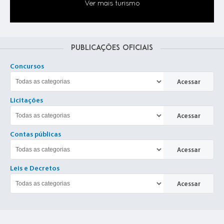
Ver mais turismo
15 MAI 2025
Programa de Eficiência Energética -
PEE
Publicações Oficiais
Concursos
Acessar
24 SET 2024
DESPACHO RECOMENDAÇÃO
Licitações
Acessar
Contas públicas
Acessar
21 FEV 2025
Leis e Decretos
EJA - Educação de Jovens e
Adultos
Acessar