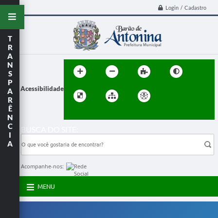
Login / Cadastro
T
R
A
N
S
P
Acessibilidade
A
R
Ê
N
C
BUSCA DO SITE:
I
A
Acompanhe-nos:
MENU