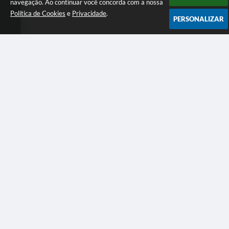
navegação. Ao continuar você concorda com a nossa
Política de Cookies
e
Privacidade
.
PERSONALIZAR
Telefone: (15) 3573-1170
Endereço: Praça Prefeito Juvenal de Campos, nº 68 | CEP: 18490-000
Atendimento das 07:30h às 11h e das 12h30m às 17h
Barão de Antonina-SP
Versão do Sistema:
3.5.3 - 19/06/2026
Portal atualizado em:
06/08/2026 16:44
Dados Abertos