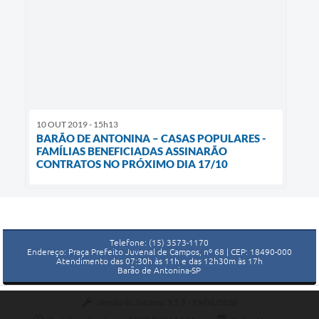
10 OUT 2019 - 15h13
BARÃO DE ANTONINA – CASAS POPULARES -
FAMÍLIAS BENEFICIADAS ASSINARÃO
CONTRATOS NO PRÓXIMO DIA 17/10
Telefone: (15) 3573-1170
Endereço: Praça Prefeito Juvenal de Campos, nº 68 | CEP: 18490-000
Atendimento das 07:30h às 11h e das 12h30m às 17h
Barão de Antonina-SP
Versão do Sistema:
3.5.3 - 19/06/2026