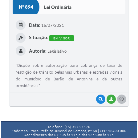
Nº 894
Lei Ordinária
Data:
16/07/2021
Situação:
EM VIGOR
Autoria:
Legislativo
“Dispõe sobre autorização para cobrança de taxa de
restrição de trânsito pelas vias urbanas e estradas vicinais
do município de Barão de Antonina e dá outras
providências”.
VISUALIZAR
BAIXAR
GOSTEI
Telefone: (15) 3573-1170
Endereço: Praça Prefeito Juvenal de Campos, nº 68 | CEP: 18490-000
Atendimento das 07:30h às 11h e das 12h30m às 17h