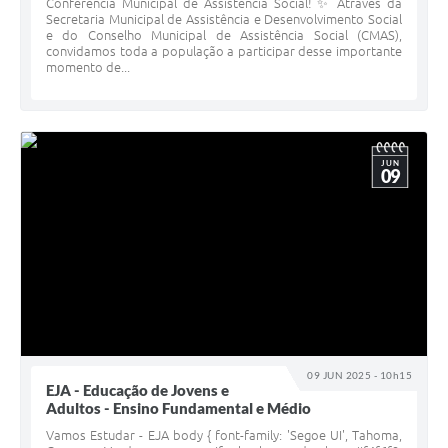
Conferência Municipal de Assistência Social! ✨ Através da
Secretaria Municipal de Assistência e Desenvolvimento Social
e do Conselho Municipal de Assistência Social (CMAS),
convidamos toda a população a participar desse importante
momento de...
JUN
09
09 JUN 2025 - 10h15
EJA - Educação de Jovens e
Adultos - Ensino Fundamental e Médio
Vamos Estudar - EJA body { font-family: 'Segoe UI', Tahoma,