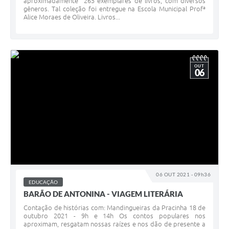
aproximadamente 265 exemplares de livros, com diversos
gêneros. Tal coleção foi entregue na Escola Municipal Profª
Alice Moraes de Oliveira. Livros...
OUT
06
06 OUT 2021 - 09h36
EDUCAÇÃO
BARÃO DE ANTONINA - VIAGEM LITERÁRIA
Contação de histórias com: Mandingueiras da Pracinha 18 de
outubro 2021 - 9h e 14h Os contos populares nos
aproximam, resgatam nossas raízes e nos dão de presente a