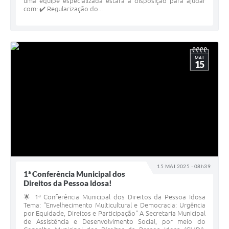
uma equipe especializada estará à disposição para ajudar
com: ✔️ Regularização do...
MAI
15
15 MAI 2025 - 08h39
1ª Conferência Municipal dos
Direitos da Pessoa ldosa!
🌟 1ª Conferência Municipal dos Direitos da Pessoa Idosa
Tema: "Envelhecimento Multicultural e Democracia: Urgência
por Equidade, Direitos e Participação" A Secretaria Municipal
de Assistência e Desenvolvimento Social, por meio do