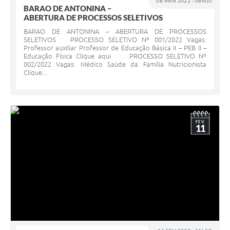
08 MAR 2022 - 08h00
BARAO DE ANTONINA –
ABERTURA DE PROCESSOS SELETIVOS
BARAO DE ANTONINA – ABERTURA DE PROCESSOS
SELETIVOS PROCESSO SELETIVO Nº 001/2022 Vagas:
Professor auxiliar Professor de Educação Básica II – PEB II –
Educação Física Clique aqui PROCESSO SELETIVO Nº
002/2022 Vagas: Médico Saúde da Família Nutricionista
Clique...
FEV
11