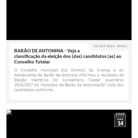
02 OUT 2023 - 09h41
BARÃO DE ANTONINA - Veja a
classificação da eleição dos (das) candidatos (as) ao
Conselho Tutelar
O Conselho Municipal dos Direitos da Criança e do
Adolescente de Barão de Antonina informou o resultado da
Eleição Membros do Conselheiro Tutelar quatriênio
2024/2027 do Município de Barão de Antonina/SP. Lista dos
candidatos conforme...
MAR
14