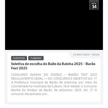
NOV
14
14 NOV 2024 - 15h30
EVENTOS
TURISMO
Seletiva de escolha do Baile da Rainha 2025 - Barão
Fest 2025
CONCURSO RAINHA DO RODEIO – BARÃO FEST 2025
REGULAMENTO GERAL I – DO CONCURSO E OBJETIVO Art. 1º
A Prefeitura Municipal de Barão de Antonina, por meio da
Coordenadoria Municipal da Cultura, fará realizar o Concurso
Rainha do Rodeio de Barão de Antonina– 2025. Art. 2º O
concurso disciplinado por...