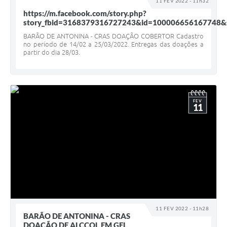
11 FEV 2022 - 11h32
https://m.facebook.com/story.php?
story_fbid=3168379316727243&id=100006656167748&
BARÃO DE ANTONINA - CRAS DOAÇÃO COBERTOR Cadastro
no período de 14/02 a 25/03/2022. Entregas das doações a
partir do dia 28/03.
FEV
11
11 FEV 2022 - 11h28
BARÃO DE ANTONINA - CRAS
DOAÇÃO DE ALCCOL EM GEL