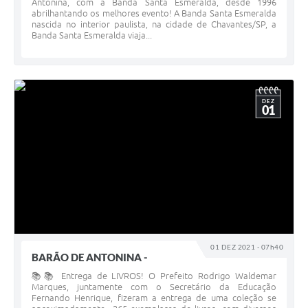
Antonina, com a Banda Santa Esmeralda, desde 1996
abrilhantando os melhores evento! A Banda Santa Esmeralda
nascida no interior paulista, na cidade de Chavantes/SP, a
Banda Santa Esmeralda viaja...
DEZ
01
01 DEZ 2021 - 07h40
BARÃO DE ANTONINA -
📚📚 Entrega de LIVROS! O Prefeito Rodrigo Waldemar
Marques, juntamente com o Secretário da Educação
Fernando Henrique, fizeram a entrega de uma coleção se