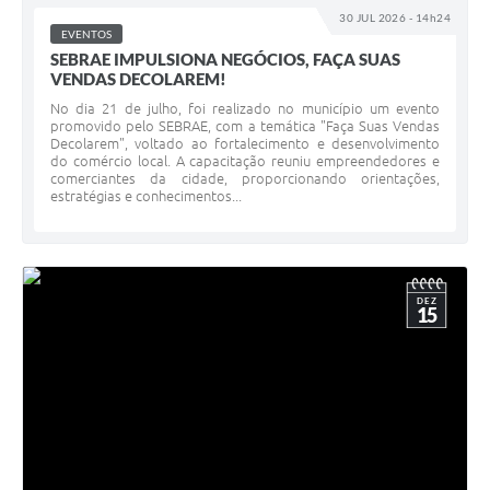
30 JUL 2026 - 14h24
EVENTOS
SEBRAE IMPULSIONA NEGÓCIOS, FAÇA SUAS
VENDAS DECOLAREM!
No dia 21 de julho, foi realizado no município um evento
promovido pelo SEBRAE, com a temática "Faça Suas Vendas
Decolarem", voltado ao fortalecimento e desenvolvimento
do comércio local. A capacitação reuniu empreendedores e
comerciantes da cidade, proporcionando orientações,
estratégias e conhecimentos...
DEZ
15