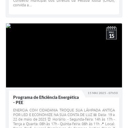
Conselho Municipal dos Direitos da Pessoa Idosa (CMDI),
convida a...
MAI
15
15 MAI 2025 - 07h50
Programa de Eficiência Energética
- PEE
ENERGIA COM CIDADANIA TROQUE SUA LÂMPADA ANTIGA
POR LED E ECONOMIZE NA SUA CONTA DE LUZ 📅 Data: 19 a
22 de maio de 2025 ⏰ Horário: - Segunda-feira: 14h às 17h -
Terça a Quarta: 08h às 17h - Quinta-feira: 08h às 11h 📍 Local: