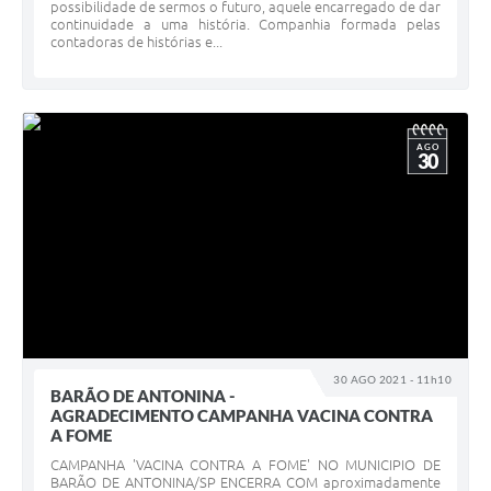
possibilidade de sermos o futuro, aquele encarregado de dar
continuidade a uma história. Companhia formada pelas
contadoras de histórias e...
AGO
30
30 AGO 2021 - 11h10
BARÃO DE ANTONINA -
AGRADECIMENTO CAMPANHA VACINA CONTRA
A FOME
CAMPANHA 'VACINA CONTRA A FOME' NO MUNICIPIO DE
BARÃO DE ANTONINA/SP ENCERRA COM aproximadamente