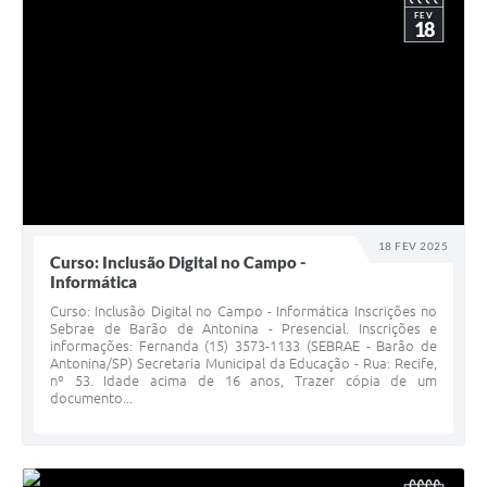
FEV
18
18 FEV 2025
Curso: Inclusão Digital no Campo -
Informática
Curso: Inclusão Digital no Campo - Informática Inscrições no
Sebrae de Barão de Antonina - Presencial. Inscrições e
informações: Fernanda (15) 3573-1133 (SEBRAE - Barão de
Antonina/SP) Secretaria Municipal da Educação - Rua: Recife,
nº 53. Idade acima de 16 anos, Trazer cópia de um
documento...