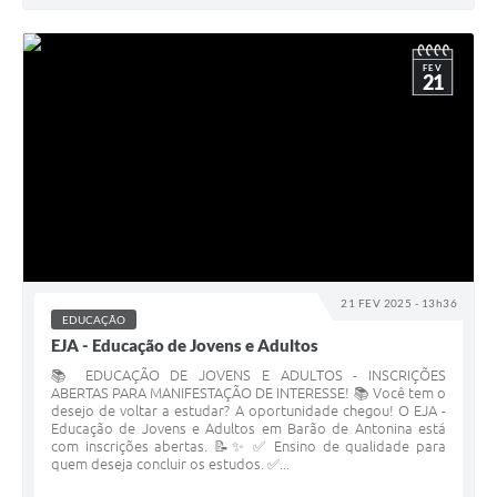
FEV
21
21 FEV 2025 - 13h36
EDUCAÇÃO
EJA - Educação de Jovens e Adultos
📚 EDUCAÇÃO DE JOVENS E ADULTOS - INSCRIÇÕES
ABERTAS PARA MANIFESTAÇÃO DE INTERESSE! 📚 Você tem o
desejo de voltar a estudar? A oportunidade chegou! O EJA -
Educação de Jovens e Adultos em Barão de Antonina está
com inscrições abertas. 📝✨ ✅ Ensino de qualidade para
quem deseja concluir os estudos. ✅...