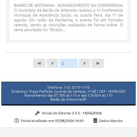
BARÃO DE ANTONINA - AGRADECIMENTO DA CONFERÊNCIA
O Município de Barão de Antonina realizou a VI Conferencia
Municipal de Assistência Social, na quarta feira, dia 11 de
agosto. Em razão da Pandemia, o evento foi em formato
remoto, sendo as inscrições realizadas de forma online. O
tema abordado foi “Direito...
Telefone: (15) 3573-1170
Endereço: Praça Prefeito Juvenal de Campos, nº 68 | CEP: 18490-000
Atendimento das 07:30h às 11h e das 12h30m às 17h
Barão de Antonina-SP
Versão do Sistema:
3.5.3 - 19/06/2026
Portal atualizado em:
07/08/2026 16:01
Dados Abertos