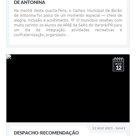
DE ANTONINA
Na manhã desta quarta-feira, o Campo Municipal de Barão
de Antonina foi palco de um momento especial — cheio de
alegria, inclusão e acolhimento. 💛 O município recebeu com
muito carinho os alunos da APAE de Salto do Itararé/PR para
um dia de integração, atividades recreativas e
confraternização, organizado...
AGO
12
12 AGO 2025 - 16h43
DESPACHO-RECOMENDAÇÃO