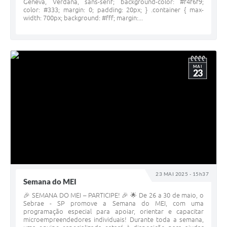
Geneva, Verdana, sans-serif; background-color: #f4f6f9;
color: #333; margin: 0; padding: 20px; } .container { max-
width: 700px; background: #fff; margin:...
MAI
23
23 MAI 2025 - 15h37
Semana do MEI
🎉 SEMANA DO MEI – PARTICIPE! 🎉 🌟 De 26 a 30 de maio, o
Sebrae - SP promove a Semana do MEI, com uma
programação especial para apoiar, orientar e capacitar
microempreendedores individuais! Durante toda a semana,