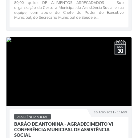
80,00 quilos DE ALIMENTOS ARRECADADOS. Sob
organização da Gestora Municipal da Assistência Social e sua
equipe, com apoio do Chefe do Poder do Executivo
Municipal, do Secretário Municipal de Saúde e...
AGO
30
30 AGO 2021 - 11h09
ASSISTÊNCIA SOCIAL
BARÃO DE ANTONINA - AGRADECIMENTO VI
CONFERÊNCIA MUNICIPAL DE ASSISTÊNCIA
SOCIAL