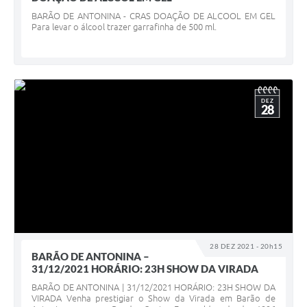
BARÃO DE ANTONINA - CRAS DOAÇÃO DE ALCOOL EM GEL
Para levar o álcool trazer garrafinha de 500 ml.
DEZ
28
28 DEZ 2021 - 20h15
BARÃO DE ANTONINA –
31/12/2021 HORÁRIO: 23H SHOW DA VIRADA
BARÃO DE ANTONINA | 31/12/2021 HORÁRIO: 23H SHOW DA
VIRADA Venha prestigiar o Show da Virada em Barão de