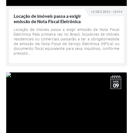
15 DEZ 2025 - 12h54
Locação de imóveis passa a exigir
emissão de Nota Fiscal Eletrônica
Locação de imóveis passa a exigir emissão de Nota Fiscal
Eletrônica Pela primeira vez no Brasil, locadores de imóveis
residenciais ou comerciais passarão a ter a obrigatoriedade
de emissão de Nota Fiscal de Serviço Eletrônica (NFS-e) ou
documento fiscal equivalente para seus inquilinos, conforme
previsto...
ABR
09