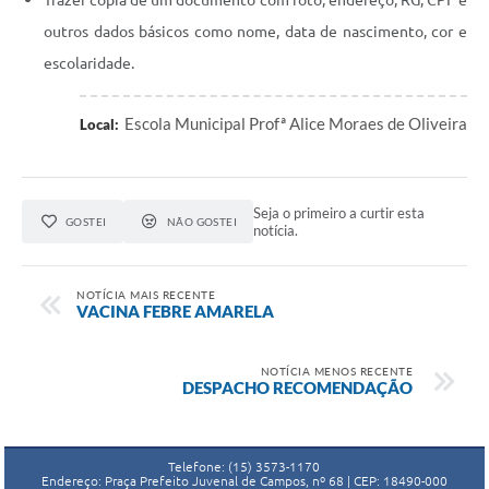
outros dados básicos como nome, data de nascimento, cor e
escolaridade.
Escola Municipal Profª Alice Moraes de Oliveira
Local:
Seja o primeiro a curtir esta
GOSTEI
NÃO GOSTEI
notícia.
NOTÍCIA MAIS RECENTE
VACINA FEBRE AMARELA
NOTÍCIA MENOS RECENTE
DESPACHO RECOMENDAÇÃO
Telefone: (15) 3573-1170
Endereço: Praça Prefeito Juvenal de Campos, nº 68 | CEP: 18490-000