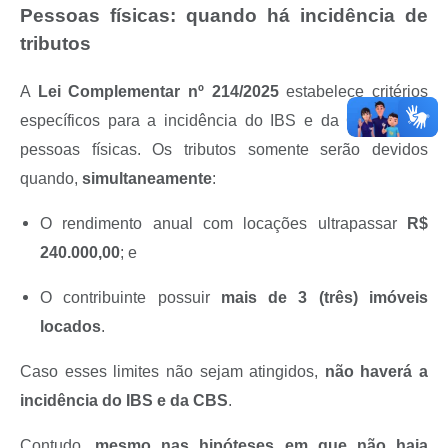
Pessoas físicas: quando há incidência de
tributos
A
Lei Complementar nº 214/2025
estabelece critérios
específicos para a incidência do IBS e da CBS sobre
pessoas físicas. Os tributos somente serão devidos
quando,
simultaneamente
:
O rendimento anual com locações ultrapassar
R$
240.000,00
; e
O contribuinte possuir
mais de 3 (três) imóveis
locados
.
Caso esses limites não sejam atingidos,
não haverá a
incidência do IBS e da CBS
.
Contudo,
mesmo nas hipóteses em que não haja