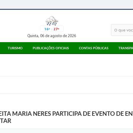
16º
27º
Quinta, 06 de agosto de 2026
TURISMO
PUBLICAÇÕES OFICIAIS
CONTAS PÚBLICAS
TRANSPA
ATRATIVOS TURÍSTICOS
ATAS
3° SETOR
MEIOS DE ALIMENTAÇÃO
EDITAIS
PARECERES TCESP
MEIOS DE HOSPEDAGEM
LICITAÇÕES
RECIBOS TCE
PONTO DE INFORMAÇÃO AO TURISTA
CORONAVÍRUS
LEGISLAÇÃO
DIÁRIO OFICIAL
ITA MARIA NERES PARTICIPA DE EVENTO DE E
ITAR