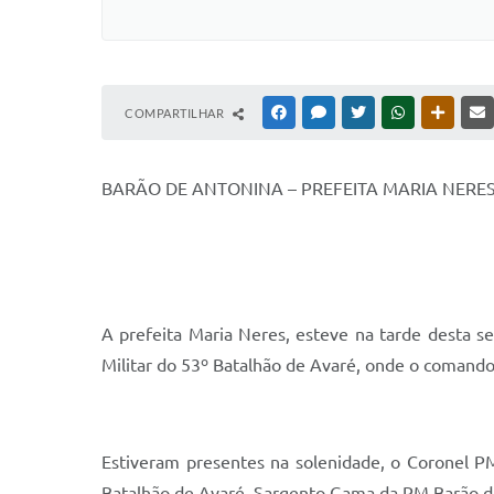
COMPARTILHAR
FACEBOOK
MESSENGER
TWITTER
WHATSAPP
OUTRAS
BARÃO DE ANTONINA – PREFEITA MARIA NERES
A prefeita Maria Neres, esteve na tarde desta s
Militar do 53º Batalhão de Avaré, onde o comando 
Estiveram presentes na solenidade, o Coronel 
Batalhão de Avaré, Sargento Gama da PM Barão d