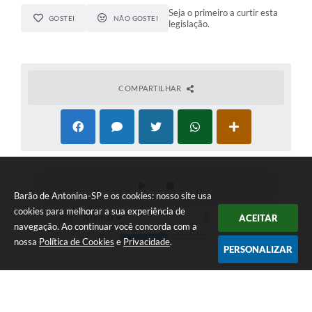
Seja o primeiro a curtir esta
GOSTEI
NÃO GOSTEI
legislação.
COMPARTILHAR
Barão de Antonina-SP e os cookies: nosso site usa
cookies para melhorar a sua experiência de
ACEITAR
navegação. Ao continuar você concorda com a
nossa
Política de Cookies
e
Privacidade
.
PERSONALIZAR
Telefone: (15) 3573-1170
Endereço: Praça Prefeito Juvenal de Campos, nº 68 | CEP: 18490-000
Atendimento das 07:30h às 11h e das 12h30m às 17h