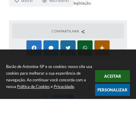
GOSTEI
NÃO GOSTEI
legislação.
COMPARTILHAR
Barão de Antonina-SP e os cookies: nosso site usa
cookies para melhorar a sua experiência de
ACEITAR
navegação. Ao continuar você concorda com a
nossa
Política de Cookies
e
Privacidade
.
PERSONALIZAR
Telefone: (15) 3573-1170
Endereço: Praça Prefeito Juvenal de Campos, nº 68 | CEP: 18490-000
Atendimento das 07:30h às 11h e das 12h30m às 17h
Barão de Antonina-SP