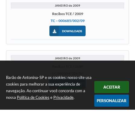
JANEIRO de 2009
Recibos TCE / 2009
TC – 000685/002/09
DOWNLOADS
JANEIRO de 2009
Recibos TCE / 2009
TC-000204/026/09
Barão de Antonina-SP e os cookies: nosso site usa
cookies para melhorar a sua experiência de
DOWNLOADS
ACEITAR
navegação. Ao continuar você concorda com a
nossa
Política de Cookies
e
Privacidade
.
PERSONALIZAR
JANEIRO de 2008
Recibos TCE / 2008
TC–001.739/026/08 relatório