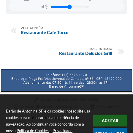
VEJA TAMBÉM
Restaurante Café Turco
MAIS TURISMO
Restaurante Delucios Grill
Telefone: (15) 3573-1170
Endereço: Praça Prefeito Juvenal de Campos, nº 68 | CEP: 18490-000
Atendimento das 07:30h às 11h e das 12h30m às 17h
Barão de Antonina-SP
Versão do Sistema:
3.5.3 - 19/06/2026
Portal atualizado em:
07/08/2026 16:01
Dados Abertos
Barão de Antonina-SP e os cookies: nosso site usa
cookies para melhorar a sua experiência de
ACEITAR
navegação. Ao continuar você concorda com a
Copyright Instar - 2006-2026. Todos os direitos reservados -
nossa
Política de Cookies
e
Privacidade
.
Instar Tecnologia