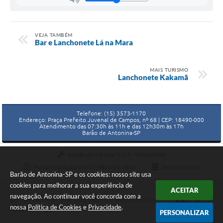
VEJA TAMBÉM
Bar e Lanchonete Lá na Mara
MAIS TURISMO
Lanchonete Kakamã
Telefone: (15) 3573-1170
Endereço: Praça Prefeito Juvenal de Campos, nº 68 | CEP: 18490-000
Atendimento das 07:30h às 11h e das 12h30m às 17h
Barão de Antonina-SP
Versão do Sistema:
3.5.3 - 19/06/2026
Portal atualizado em:
07/08/2026 16:01
Dados Abertos
Barão de Antonina-SP e os cookies: nosso site usa
cookies para melhorar a sua experiência de
ACEITAR
navegação. Ao continuar você concorda com a
Copyright Instar - 2006-2026. Todos os direitos reservados -
nossa
Política de Cookies
e
Privacidade
.
Instar Tecnologia
PERSONALIZAR