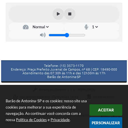
Telefone: (15) 3573-1170
Endereço: Praça Prefeito Juvenal de Campos, nº 68 | CEP: 18490-000
Atendimento das 07:30h às 11h e das 12h30m às 17h
Barão de Antonina-SP
Versão do Sistema:
3.5.3 - 19/06/2026
Portal atualizado em:
07/08/2026 16:01
Dados Abertos
Barão de Antonina-SP e os cookies: nosso site usa
cookies para melhorar a sua experiência de
ACEITAR
navegação. Ao continuar você concorda com a
Copyright Instar - 2006-2026. Todos os direitos reservados -
nossa
Política de Cookies
e
Privacidade
.
Instar Tecnologia
PERSONALIZAR