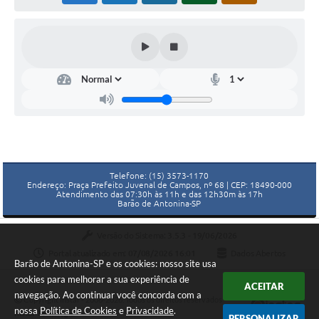
Telefone: (15) 3573-1170
Endereço: Praça Prefeito Juvenal de Campos, nº 68 | CEP: 18490-000
Atendimento das 07:30h às 11h e das 12h30m às 17h
Barão de Antonina-SP
Versão do Sistema:
3.5.3 - 19/06/2026
Portal atualizado em:
07/08/2026 16:01
Dados Abertos
Barão de Antonina-SP e os cookies: nosso site usa
cookies para melhorar a sua experiência de
ACEITAR
navegação. Ao continuar você concorda com a
Copyright Instar - 2006-2026. Todos os direitos reservados -
nossa
Política de Cookies
e
Privacidade
.
Instar Tecnologia
PERSONALIZAR