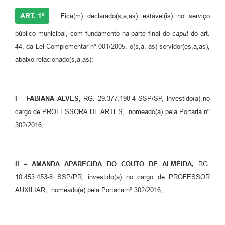
ART. 1º
Fica(m) declarado(s,a,as) estável(is) no serviço
público municipal, com fundamento na parte final do
caput
do art.
44, da Lei Complementar nº 001/2005, o(s,a, as) servidor(es,a,as),
abaixo relacionado(s,a,as):
I – FABIANA ALVES,
RG. 29.377.198-4 SSP/SP, investido(a) no
cargo de PROFESSORA DE ARTES, nomeado(a) pela Portaria nº
302/2016;
II – AMANDA APARECIDA DO COUTO DE ALMEIDA,
RG.
10.453.453-8 SSP/PR, investido(a) no cargo de PROFESSOR
AUXILIAR, nomeado(a) pela Portaria nº 302/2016;