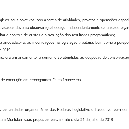
gir os seus objetivos, sob a forma de atividades, projetos e operações especi
Atividades deverão observar igual código, independentemente da unidade orça
itar o controle de custos e a avaliação dos resultados programáticos;
ia arrecadatória, as modificações na legislação tributária, bem como a persp
e 2019.
ais, ora em andamento, e somente se atendidas as despesas de conservação 
s de execução em cronogramas físico-financeiros.
s, as unidades orçamentárias dos Poderes Legislativo e Executivo, bem com
ra Municipal suas propostas parciais até o dia 31 de julho de 2019.