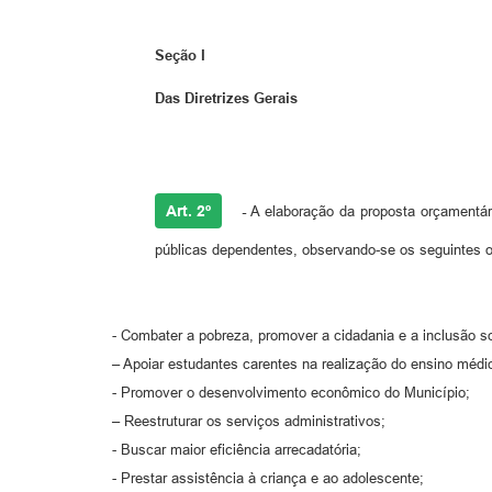
Seção I
Das Diretrizes Gerais
Art. 2º
-
A elaboração da proposta orçamentári
públicas dependentes, observando-se os seguintes ob
- Combater a pobreza, promover a cidadania e a inclusão so
– Apoiar estudantes carentes na realização do ensino médio
- Promover o desenvolvimento econômico do Município;
– Reestruturar os serviços administrativos;
- Buscar maior eficiência arrecadatória;
- Prestar assistência à criança e ao adolescente;