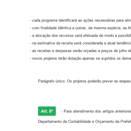
- cada programa identificará as ações necessárias para atin
- com finalidade idêntica a outras, da mesma espécie, as 
- a alocação dos recursos será efetuada de modo a possibil
- na estimativa da receita será considerada a atual tendênc
- as receitas e despesas serão orçadas a preços de julho d
- novos projetos terão dotação apenas se supridos os dem
Parágrafo único. Os projetos poderão prever as etapa
Art. 5º
-
Para atendimento dos artigos anteriore
Departamento de Contabilidade e Orçamento da Prefeitu