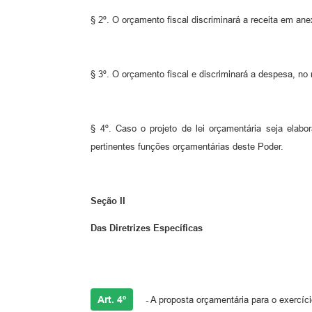
§ 2º. O orçamento fiscal discriminará a receita em anex
§ 3º. O orçamento fiscal e discriminará a despesa, n
§ 4º. Caso o projeto de lei orçamentária seja elab
pertinentes funções orçamentárias deste Poder.
Seção II
Das Diretrizes Específicas
Art. 4º
-
A proposta orçamentária para o exercíci