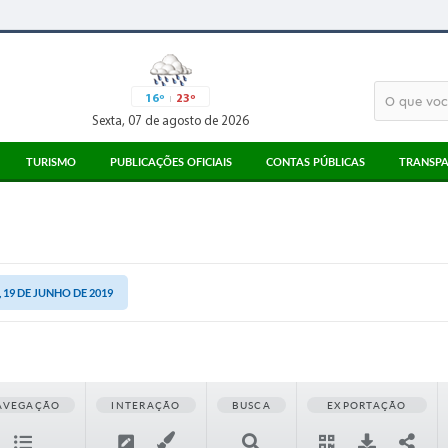
16º
23º
Sexta, 07 de agosto de 2026
TURISMO
PUBLICAÇÕES OFICIAIS
CONTAS PÚBLICAS
TRANSPA
ATRATIVOS TURÍSTICOS
ATAS
3° SETOR
MEIOS DE ALIMENTAÇÃO
EDITAIS
PARECERES TCESP
MEIOS DE HOSPEDAGEM
LICITAÇÕES
RECIBOS TCE
PONTO DE INFORMAÇÃO AO TURISTA
CORONAVÍRUS
 19 DE JUNHO DE 2019
LEGISLAÇÃO
DIÁRIO OFICIAL
AVEGAÇÃO
INTERAÇÃO
BUSCA
EXPORTAÇÃO