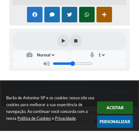
Telefone: (15) 3573-1170
Endereço: Praça Prefeito Juvenal de Campos, nº 68 | CEP: 18490-000
Atendimento das 07:30h às 11h e das 12h30m às 17h
Barão de Antonina-SP e os cookies: nosso site usa
Barão de Antonina-SP
cookies para melhorar a sua experiência de
ACEITAR
navegação. Ao continuar você concorda com a
Versão do Sistema:
3.5.3 - 19/06/2026
nossa
Política de Cookies
e
Privacidade
.
PERSONALIZAR
Portal atualizado em:
05/08/2026 16:49
Dados Abertos