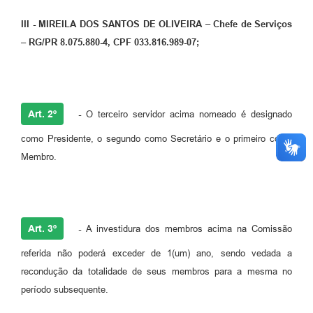
III - MIREILA DOS SANTOS DE OLIVEIRA – Chefe de Serviços
– RG/PR 8.075.880-4, CPF 033.816.989-07;
Art. 2º
-
O terceiro servidor acima nomeado é designado
como Presidente, o segundo como Secretário e o primeiro como
Membro.
Art. 3º
-
A investidura dos membros acima na Comissão
referida não poderá exceder de 1(um) ano, sendo vedada a
recondução da totalidade de seus membros para a mesma no
período subsequente.