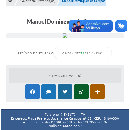
Galeria de Prefeitos(as)
Manoel Domingues de Campos
Manoel Domingues de Campos
PERÍODO DE ATUAÇÃO
01/01/1977
31/12/1982
COMPARTILHAR
Telefone: (15) 3573-1170
Endereço: Praça Prefeito Juvenal de Campos, nº 68 | CEP: 18490-000
Atendimento das 07:30h às 11h e das 12h30m às 17h
Barão de Antonina-SP