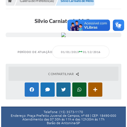
Galeria de Prefeitos(as)
Silvio Carniato de Mello
Silvio Carniato de Mello
PERÍODO DE ATUAÇÃO
01/01/2013
31/12/2016
COMPARTILHAR
Telefone: (15) 3573-1170
Endereço: Praça Prefeito Juvenal de Campos, nº 68 | CEP: 18490-000
Atendimento das 07:30h às 11h e das 12h30m às 17h
Barão de Antonina-SP