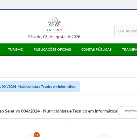
16º
26º
Sábado, 08 de agosto de 2026
TURISMO
PUBLICAÇÕES OFICIAIS
CONTAS PÚBLICAS
TRANSPA
ATRATIVOS TURÍSTICOS
ATAS
3° SETOR
MEIOS DE ALIMENTAÇÃO
EDITAIS
PARECERES TCESP
MEIOS DE HOSPEDAGEM
LICITAÇÕES
RECIBOS TCE
o 004/2024 - Nutricionista e Técnico em Informática
PONTO DE INFORMAÇÃO AO TURISTA
CORONAVÍRUS
LEGISLAÇÃO
DIÁRIO OFICIAL
so Seletivo 004/2024 - Nutricionista e Técnico em Informática
Imprimi
18