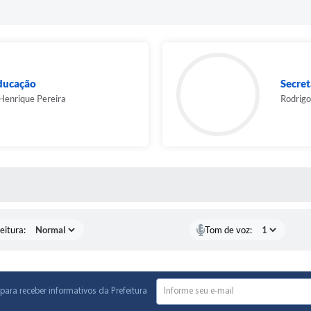
Educação
Secret
 Henrique Pereira
Rodrig
 MÍDIAS
eitura:
Tom de voz:
para receber informativos da Prefeitura