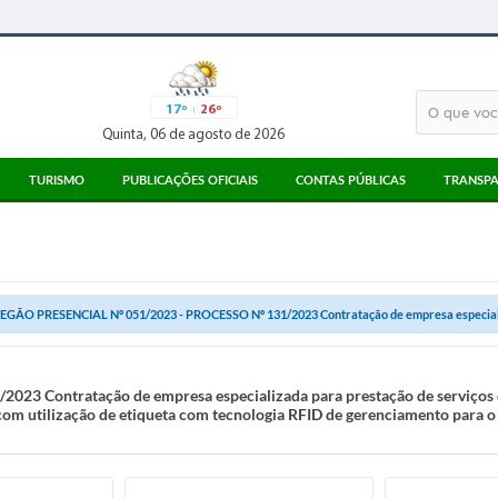
17º
26º
Quinta, 06 de agosto de 2026
TURISMO
PUBLICAÇÕES OFICIAIS
CONTAS PÚBLICAS
TRANSPA
ATRATIVOS TURÍSTICOS
ATAS
3° SETOR
MEIOS DE ALIMENTAÇÃO
EDITAIS
PARECERES TCESP
MEIOS DE HOSPEDAGEM
LICITAÇÕES
RECIBOS TCE
EGÃO PRESENCIAL Nº 051/2023 - PROCESSO Nº 131/2023 Contratação de empresa especializ
PONTO DE INFORMAÇÃO AO TURISTA
CORONAVÍRUS
LEGISLAÇÃO
DIÁRIO OFICIAL
 Contratação de empresa especializada para prestação de serviços d
com utilização de etiqueta com tecnologia RFID de gerenciamento para 