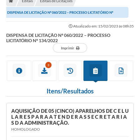
Editais
Editais de Licitações
DISPENSA DE LICITAÇÃO Nº 060/2022 – PROCESSO LICITATÓRIO Nº
134/2022
Atualizado em: 15/02/2023 às 08h35
DISPENSA DE LICITAÇÃO Nº 060/2022 – PROCESSO
LICITATÓRIO Nº 134/2022
Imprimir
3
Itens/Resultados
AQUISIÇÃO DE 05 (CINCO) APARELHOS DE C E L U
L A R E S P A R A A T E N D E R A S S E C R E T A R I A
S D A ADMINISTRAÇÃO.
HOMOLOGADO