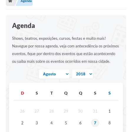
Agenda
Agenda
Shows, teatros, exposições, cursos, festas e muito mais!
Navegue por nossa agenda, veja com antecedência os próximos
eventos, fique por dentro dos eventos que estão acontecendo
ou saiba mais sobre os eventos ocorridos em nossa cidade.
D
S
T
Q
Q
S
S
26
27
28
29
30
31
1
2
3
4
5
6
7
8