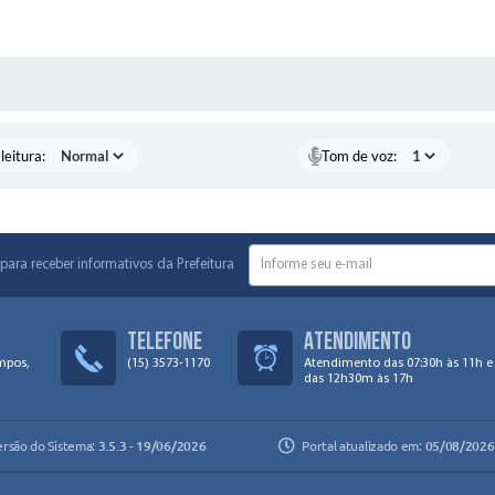
AS MÍDIAS
leitura:
Tom de voz:
para receber informativos da Prefeitura
Telefone
Atendimento
mpos,
(15) 3573-1170
Atendimento das 07:30h às 11h e
das 12h30m às 17h
ersão do Sistema:
3.5.3 - 19/06/2026
Portal atualizado em:
05/08/2026