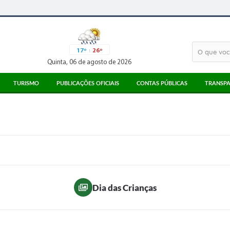
17º
26º
Quinta, 06 de agosto de 2026
TURISMO
PUBLICAÇÕES OFICIAIS
CONTAS PÚBLICAS
TRANSPA
ATRATIVOS TURÍSTICOS
ATAS
3° SETOR
MEIOS DE ALIMENTAÇÃO
EDITAIS
PARECERES TCESP
MEIOS DE HOSPEDAGEM
LICITAÇÕES
RECIBOS TCE
PONTO DE INFORMAÇÃO AO TURISTA
CORONAVÍRUS
LEGISLAÇÃO
DIÁRIO OFICIAL
Dia das Crianças