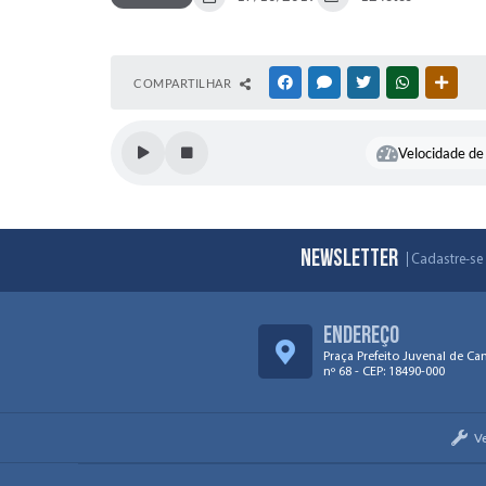
COMPARTILHAR
FACEBOOK
MESSENGER
TWITTER
WHATSAPP
OUTR
Velocidade de 
Newsletter
Cadastre-se 
Endereço
Praça Prefeito Juvenal de Ca
nº 68 - CEP: 18490-000
V