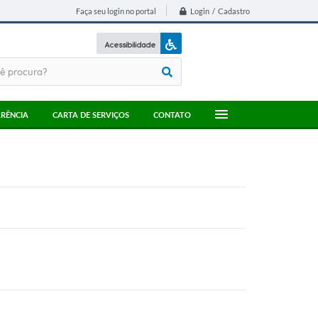
Login / Cadastro
Faça seu login no portal
Acessibilidade
A+
A-
RÊNCIA
CARTA DE SERVIÇOS
CONTATO