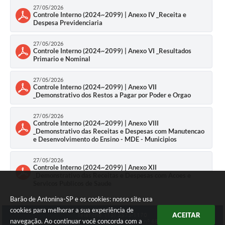
27/05/2026
Controle Interno (2024~2099) | Anexo IV _Receita e
Despesa Previdenciaria
27/05/2026
Controle Interno (2024~2099) | Anexo VI _Resultados
Primario e Nominal
27/05/2026
Controle Interno (2024~2099) | Anexo VII
_Demonstrativo dos Restos a Pagar por Poder e Orgao
27/05/2026
Controle Interno (2024~2099) | Anexo VIII
_Demonstrativo das Receitas e Despesas com Manutencao
e Desenvolvimento do Ensino - MDE - Municipios
27/05/2026
Controle Interno (2024~2099) | Anexo XII
_Demonstrativo das Receitas e Despesas com Acoes e
Servicos Publicos de Saude
Barão de Antonina-SP e os cookies: nosso site usa
cookies para melhorar a sua experiência de
ACEITAR
Telefone: (15) 3573-1170
navegação. Ao continuar você concorda com a
Endereço: Praça Prefeito Juvenal de Campos, nº 68 | CEP: 18490-000