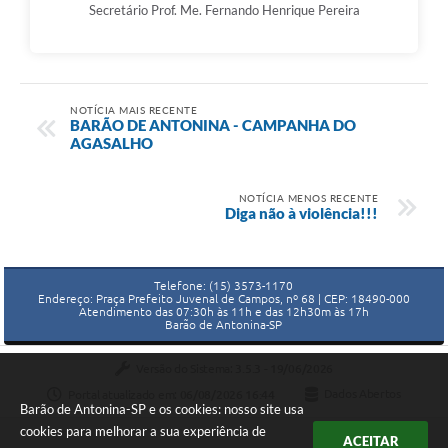
Secretário Prof. Me. Fernando Henrique Pereira
NOTÍCIA MAIS RECENTE
BARÃO DE ANTONINA - CAMPANHA DO
AGASALHO
NOTÍCIA MENOS RECENTE
Diga não à violência!!!
Telefone: (15) 3573-1170
Endereço: Praça Prefeito Juvenal de Campos, nº 68 | CEP: 18490-000
Atendimento das 07:30h às 11h e das 12h30m às 17h
Barão de Antonina-SP
Versão do Sistema:
3.5.3 - 19/06/2026
Portal atualizado em:
06/08/2026 16:44
Dados Abertos
Barão de Antonina-SP e os cookies: nosso site usa
cookies para melhorar a sua experiência de
ACEITAR