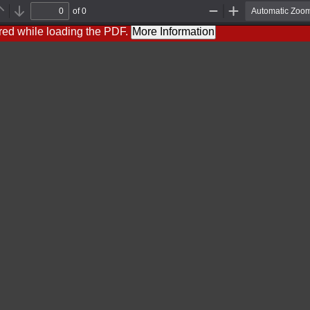
of 0
Previous
Next
Zoom
Zoom
Out
In
red while loading the PDF.
More Information