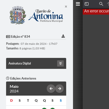
Toggle
Find
Sidebar
An error occur
Edição nº 834
Postagem:
07 de maio de 2024 - 17h07
Tamanho:
8 páginas (1,03 MB)
Assinatura Digital
Edições Anteriores
Maio
2024
D
S
T
Q
Q
S
S