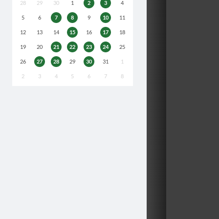
28
29
30
1
2
3
4
5
6
7
8
9
10
11
12
13
14
15
16
17
18
19
20
21
22
23
24
25
26
27
28
29
30
31
1
2
3
4
5
6
7
8