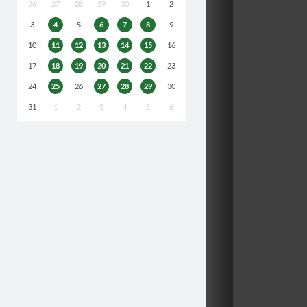
26
27
28
29
30
1
2
3
4
5
6
7
8
9
10
11
12
13
14
15
16
17
18
19
20
21
22
23
24
25
26
27
28
29
30
31
1
2
3
4
5
6