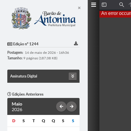
Toggle
Find
Sidebar
An error occur
Edição nº 1244
Postagem:
14 de maio de 2026 - 16h36
Tamanho:
9 páginas (187,08 KB)
Assinatura Digital
Edições Anteriores
Maio
2026
D
S
T
Q
Q
S
S