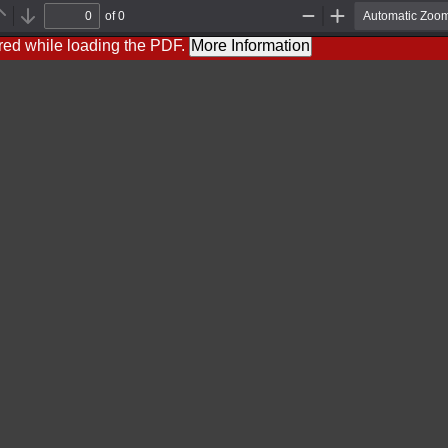
of 0
Previous
Next
Zoom
Zoom
Out
In
red while loading the PDF.
More Information