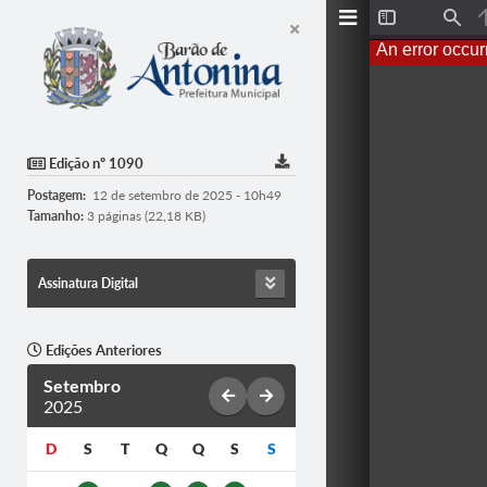
Toggle
Find
Sidebar
An error occur
Edição nº 1090
Postagem:
12 de setembro de 2025 - 10h49
Tamanho:
3 páginas (22,18 KB)
Assinatura Digital
Edições Anteriores
Setembro
2025
D
S
T
Q
Q
S
S