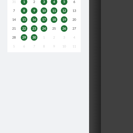
31
1
2
3
4
5
6
7
8
9
10
11
12
13
14
15
16
17
18
19
20
21
22
23
24
25
26
27
28
29
30
1
2
3
4
5
6
7
8
9
10
11