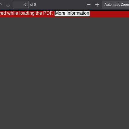
of 0
Previous
Next
Zoom
Zoom
Out
In
red while loading the PDF.
More Information