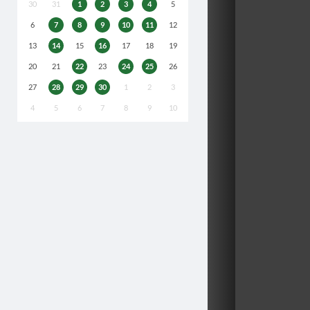
30
31
1
2
3
4
5
6
7
8
9
10
11
12
13
14
15
16
17
18
19
20
21
22
23
24
25
26
27
28
29
30
1
2
3
4
5
6
7
8
9
10