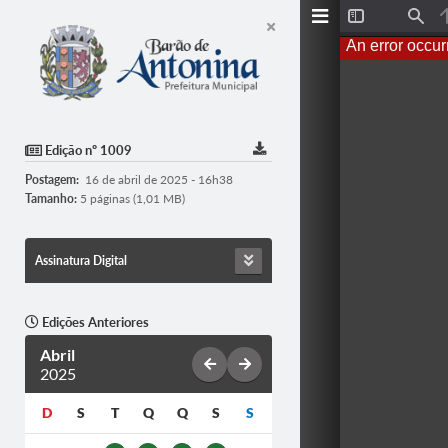
Toggle
Find
Sidebar
An error occur
Edição nº 1009
Postagem:
16 de abril de 2025 - 16h38
Tamanho:
5 páginas (1,01 MB)
Assinatura Digital
Edições Anteriores
Abril
2025
D
S
T
Q
Q
S
S