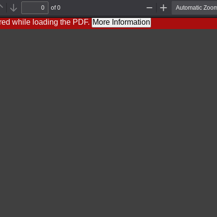
of 0
Previous
Next
Zoom
Zoom
Out
In
red while loading the PDF.
More Information