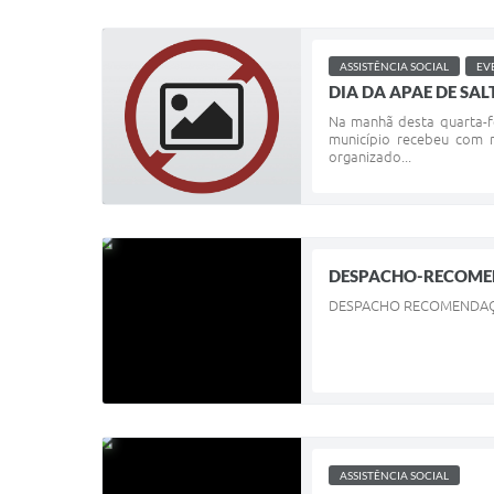
ASSISTÊNCIA SOCIAL
EV
DIA DA APAE DE SA
Na manhã desta quarta-fe
município recebeu com m
organizado...
DESPACHO-RECOM
DESPACHO RECOMENDAÇÃ
ASSISTÊNCIA SOCIAL