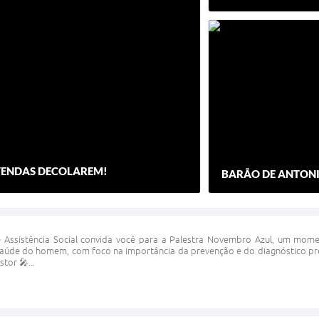
 VENDAS DECOLAREM!
BARÃO DE ANTONIN
e Assistência Social convida você para a Palestra Novembro Azul, um mom
saúde do homem, com foco na importância da prevenção e do diagnóstico preco
tor 🎤...