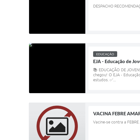
DESPACHO RECOMENDA
EDUCAÇÃO
EJA - Educação de Jov
📚 EDUCAÇÃO DE JOVENS 
chegou! O EJA - Educação
estudos. ✅...
VACINA FEBRE AMA
Vacine-se contra a FEBR