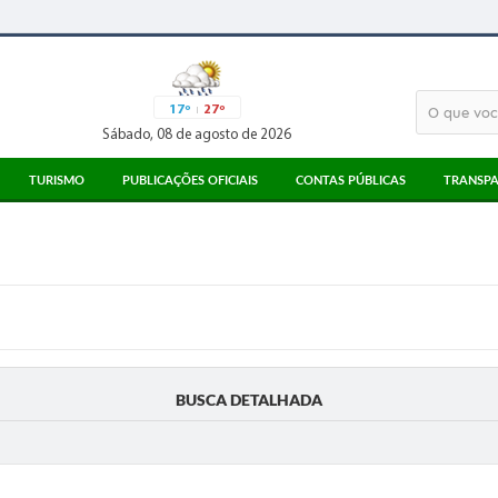
17º
27º
Sábado, 08 de agosto de 2026
TURISMO
PUBLICAÇÕES OFICIAIS
CONTAS PÚBLICAS
TRANSPA
ATRATIVOS TURÍSTICOS
ATAS
3° SETOR
MEIOS DE ALIMENTAÇÃO
EDITAIS
PARECERES TCESP
MEIOS DE HOSPEDAGEM
LICITAÇÕES
RECIBOS TCE
PONTO DE INFORMAÇÃO AO TURISTA
CORONAVÍRUS
LEGISLAÇÃO
DIÁRIO OFICIAL
BUSCA DETALHADA