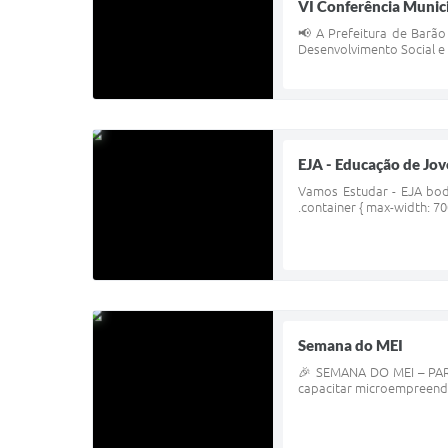
VI Conferência Munici
📢 A Prefeitura de Barão 
Desenvolvimento Social e
EJA - Educação de Jo
Vamos Estudar - EJA body 
.container { max-width: 70
Semana do MEI
🎉 SEMANA DO MEI – PART
capacitar microempreended