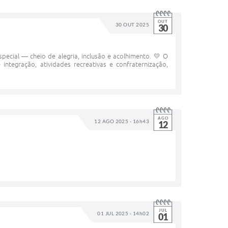
OUT
30 OUT 2025
30
cial — cheio de alegria, inclusão e acolhimento. 💛 O
tegração, atividades recreativas e confraternização,
AGO
12 AGO 2025 - 16h43
12
JUL
01 JUL 2025 - 14h02
01