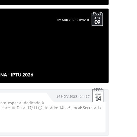
ABR
09 ABR 2025 - 09h18
09
A - IPTU 2026
NOV
14 NOV 2025 - 14h17
14
ento especial dedicado à
ce. 📅 Data: 17/11 🕒 Horário: 14h 📍 Local: Secretaria