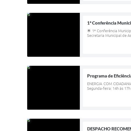
1ª Conferência Munici
🌟 1ª Conferência Municip
Secretaria Municipal de A
Programa de Eficiênci
ENERGIA COM CIDADANIA
Segunda-feira: 14h às 17h 
DESPACHO RECOM