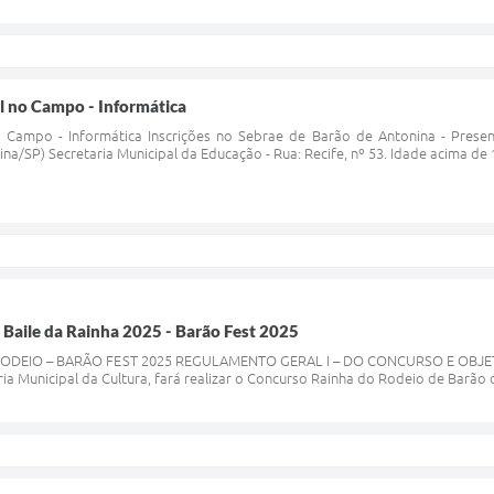
al no Campo - Informática
no Campo - Informática Inscrições no Sebrae de Barão de Antonina - Presen
na/SP) Secretaria Municipal da Educação - Rua: Recife, nº 53. Idade acima de
o Baile da Rainha 2025 - Barão Fest 2025
EIO – BARÃO FEST 2025 REGULAMENTO GERAL I – DO CONCURSO E OBJETIVO A
 Municipal da Cultura, fará realizar o Concurso Rainha do Rodeio de Barão de