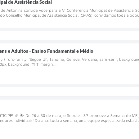
pal de Assistência Social
de Antonina convida você para a VI Conferência Municipal de Assistência So
 do Conselho Municipal de Assistência Social (CMAS), convidamos toda a popu
vens e Adultos - Ensino Fundamental e Médio
{ font-family: 'Segoe UI', Tahoma, Geneva, Verdana, sans-serif; background-
0px; background: #fff; margin:...
ICIPE! 🎉 🌟 De 26 a 30 de maio, o Sebrae - SP promove a Semana do MEI,
ores individuais! Durante toda a semana, uma equipe especializada estará à 