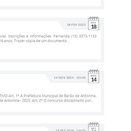
FEV
18 FEV 2025
18
cial. Inscrições e informações: Fernanda (15) 3573-1133
 16 anos, Trazer cópia de um documento...
NOV
14 NOV 2024 - 15h30
14
rt. 1º A Prefeitura Municipal de Barão de Antonina,
 Antonina– 2025. Art. 2º O concurso disciplinado por...
SET
19 SET 2024 - 13h20