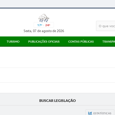
17º
24º
Sexta, 07 de agosto de 2026
TURISMO
PUBLICAÇÕES OFICIAIS
CONTAS PÚBLICAS
TRANSPA
ATRATIVOS TURÍSTICOS
ATAS
3° SETOR
MEIOS DE ALIMENTAÇÃO
EDITAIS
PARECERES TCESP
MEIOS DE HOSPEDAGEM
LICITAÇÕES
RECIBOS TCE
PONTO DE INFORMAÇÃO AO TURISTA
CORONAVÍRUS
LEGISLAÇÃO
DIÁRIO OFICIAL
BUSCAR LEGISLAÇÃO
ESTATÍSTICAS