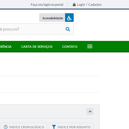
Login / Cadastro
Faça seu login no portal
Acessibilidade
A+
A-
RÊNCIA
CARTA DE SERVIÇOS
CONTATO
ÍNDICE CRONOLÓGICO
ÍNDICE POR ASSUNTO