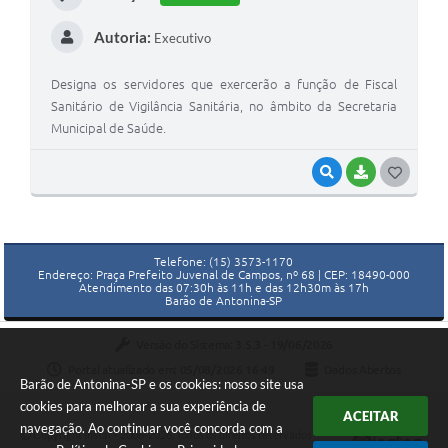
Autoria:
Executivo
Designa os servidores que exercerão a função de Fiscal
Sanitário de Vigilância Sanitária, no âmbito da Secretaria
Municipal de Saúde.
VISUALIZAR
BAIXAR
GOSTEI
Telefone: (15) 3573-1170
Endereço: Praça Prefeito Juvenal de Campos, nº 68 | CEP: 18490-000
Atendimento das 07:30h às 11h e das 12h30m às 17h
Barão de Antonina-SP
Versão do Sistema:
3.5.3 - 19/06/2026
Portal atualizado em:
05/08/2026 16:49
Dados Abertos
Barão de Antonina-SP e os cookies: nosso site usa
cookies para melhorar a sua experiência de
ACEITAR
navegação. Ao continuar você concorda com a
Copyright Instar - 2006-2026. Todos os direitos reservados -