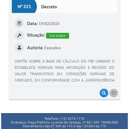
Nº 221
Decreto
Data:
19/02/2025
Situação:
EM VIGOR
Autoria:
Executivo
DISPÕE SOBRE A BASE DE CÁLCULO DO ITBI URBANO E
ESTABELECE NORMAS PARA APURAÇÃO E REVISÃO DO
VALOR TRANSMITIDO EM CONDIÇÕES NORMAIS DE
MERCADO, EM CONFORMIDADE COM A JURISPRUDÊNCIA
PACIFICADA NO TEMA 1113 DO STJ
VISUALIZAR
GOSTEI
Telefone: (15) 3573-1170
Endereço: Praça Prefeito Juvenal de Campos, nº 68 | CEP: 18490-000
Atendimento das 07:30h às 11h e das 12h30m às 17h