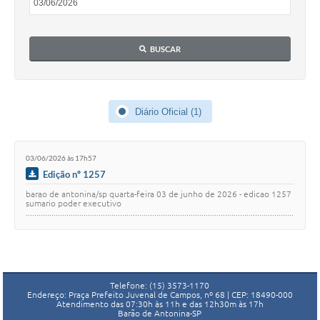
BUSCAR
Diário Oficial (1)
03/06/2026 às 17h57
Edição nº 1257
barao de antonina/sp quarta-feira 03 de junho de 2026 - edicao 1257
sumario poder executivo
................................................................................................................................
…
Telefone: (15) 3573-1170
Endereço: Praça Prefeito Juvenal de Campos, nº 68 | CEP: 18490-000
Atendimento das 07:30h às 11h e das 12h30m às 17h
Barão de Antonina-SP