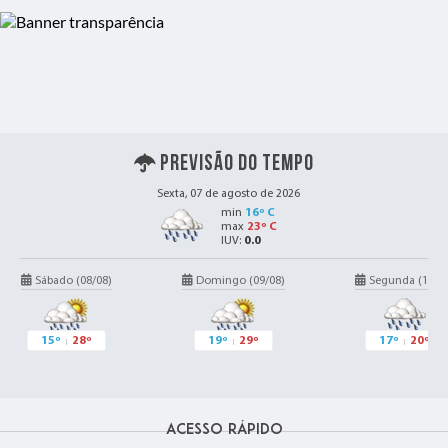
19 FEV 2025
VACINA FEBRE AMARELA
18 FEV 2025
Previsão do Tempo
Curso: Inclusão Digital no Campo -
Informática
Sexta, 07 de agosto de 2026
min
16º C
max
23º C
IUV:
0.0
Sábado (08/08)
Domingo (09/08)
Segunda (10/0
14 NOV 2024
Seletiva de escolha do Baile da
Rainha 2025 - Barão Fest 2025
15º
28º
19º
29º
17º
20º
Acesso Rápido
19 SET 2024