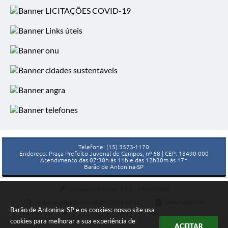
DESPACHO RECOMENDAÇÃO
SEI/MPSP - 14174464
01 JAN 2024
Logradouros de Barão de
Antonina e CEP atualizado
02 OUT 2023
BARÃO DE ANTONINA - Veja a
Telefone: (15) 3573-1170
Endereço: Praça Prefeito Juvenal de Campos, nº 68 | CEP: 18490-000
classificação da eleição dos (das)
Atendimento das 07:30h às 11h e das 12h30m às 17h
candidatos (as) ao Conselho
Barão de Antonina-SP
Tutelar
Versão do Sistema:
3.5.3 - 19/06/2026
Portal atualizado em:
06/08/2026 16:44
Dados Abertos
14 MAR 2023
Barão de Antonina-SP e os cookies: nosso site usa
BARÃO DE ANTONINA -
cookies para melhorar a sua experiência de
ACEITAR