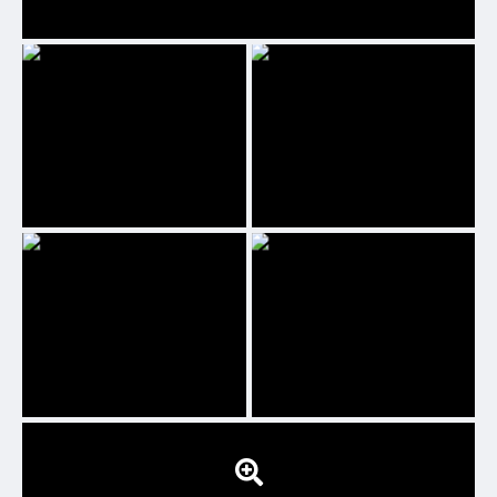
09 JUN 2025
EJA - Educação de Jovens e
Adultos - Ensino Fundamental e
Médio
23 MAI 2025
Semana do MEI
15 MAI 2025
1ª Conferência Municipal dos
Direitos da Pessoa ldosa!