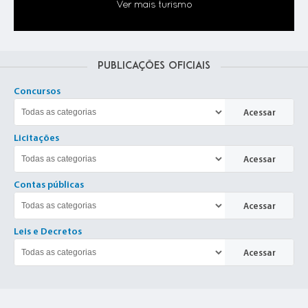
Ver mais turismo
15 MAI 2025
Programa de Eficiência Energética -
PEE
Publicações Oficiais
Concursos
Acessar
24 SET 2024
DESPACHO RECOMENDAÇÃO
Licitações
Acessar
Contas públicas
Acessar
21 FEV 2025
Leis e Decretos
EJA - Educação de Jovens e
Adultos
Acessar